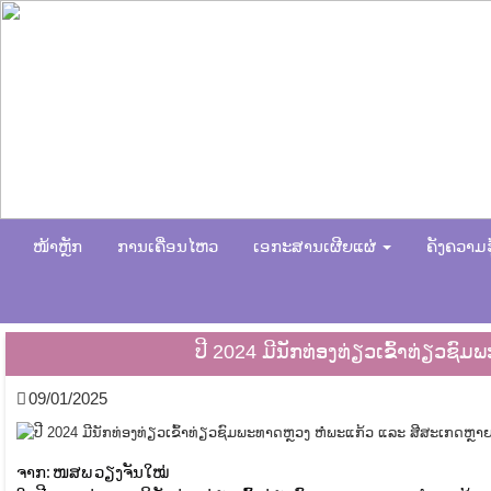
ໜ້າຫຼັກ
ການເຄື່ອນໄຫວ
ເອກະສານເຜີຍແຜ່
ຄັງຄວາມຮູ
ປີ 2024 ມີນັກທ່ອງທ່ຽວເຂົ້າທ່ຽວຊ
09/01/2025
ຈາກ: ໜສພ ວຽງຈັນໃໝ່