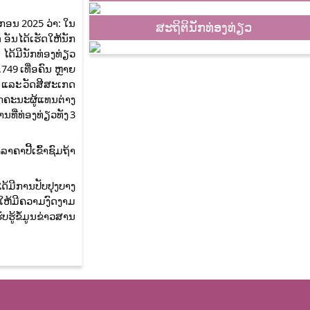
ຂອງພະແນກ ວທ
ກອນ 2025 ວ່າ: ໃນ
ສະຖິຕິນັກທ່ອງທ່ຽວ
ອັນໄດ້ເຮັດໃຫ້ນັກ
ໄດ້ມີນັກທ່ອງທ່ຽວ
749 ເທື່ອຄົນ ຫຼາຍ
ົນ ແລະ ວັດສີສະເກດ
ແຂກຄະນະຜູ້ແທນຕ່າງ
ນທີ່ທ່ອງທ່ຽວທັງ 3
າຄາປີ້ເຂົ້າຊົມຖ້າ
າໄດ້ມີການປັບປຸງບາງ
ໆໃຫ້ມີຄວາມງົດງາມ
ບຮູ້ຂໍ້ມູນຂ່າວສານ