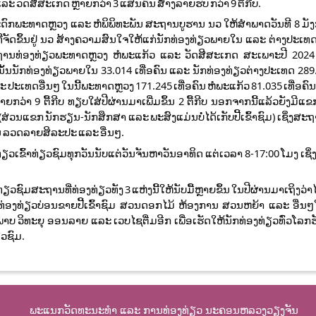
ະ ວັດສີສະເກດ ຫຼາຍກວ່າ 3 ແສນຄົນ ສ້າງລາຍຮັບ ກວ່າ 9 ຕື້ກີບ.
ລະດົກພະທາດຫຼວງ ແລະ ຫໍພິພິທະພັນ ສະຖານບູຮານ ນວ ໃຫ້ສຳພາດວັນທີ 8 ມັງ
່ຈັດຂຶ້ນຢູ່ ນວ ສ້າງຄວາມສົນໃຈໃຫ້ແກ່ນັກທ່ອງທ່ຽວພາຍໃນ ແລະ ຕ່າງປະເທດ 
ີສະຖານທ່ອງທ່ຽວພະທາດຫຼວງ ຫໍພະແກ້ວ ແລະ ວັດສີສະເກດ ສະເພາະປີ 2024 
ນນັ້ນນັກທ່ອງທ່ຽວພາຍໃນ 33.014 ເທື່ອຄົນ ແລະ ນັກທ່ອງທ່ຽວຕ່າງປະເທດ 289.
ະ ປະເທດອື່ນໆ ໃນນີ້ພະທາດຫຼວງ 171.245 ເທື່ອຄົນ ຫໍພະແກ້ວ 81.035 ເທື່ອຄ
າຍກວ່າ 9 ຕື້ກີບ ທຽບໃສ່ປີຜ່ານມາເພີ່ມຂຶ້ນ 2 ຕື້ກີບ ນອກຈາກນີ້ແລ້ວຍັງມີ
່ວນແຂກ ນັກຮຽນ-ນັກສຶກສາ ແລະ ພະສົງແມ່ນບໍ່ໄດ້ເກັບປີ້ເຂົ້າຊົມ) ເຊິ່ງສະຖາ
ານ ລວດລາຍສິລະປະ ແລະ ອື່ນໆ.
່ຽວເຂົ້າທ່ຽວຊົມທຸກວັນນັບແຕ່ວັນຈັນຫາວັນອາທິດ ແຕ່ເວລາ 8-17:00 ໂມງ ເຊິ່ງລ
ຂົ້າທ່ຽວຊົມສະຖານທີ່ທ່ອງທ່ຽວທັງ 3 ແຫ່ງນີ້ໃຫ້ນັບມື້ຫຼາຍຂຶ້ນ ໃນປີຜ່ານມາເຖິງວ່
ານທີ່ທ່ອງທ່ຽວບ່ອນຂາຍປີ້ເຂົ້າຊົມ ສວນດອກໄມ້ ຫ້ອງການ ສວນຫຍ້າ ແລະ ອື່ນ
າບ ວິທະຍຸ ອອນລາຍ ແລະ ເວບໄຊຕື່ມອີກ ເພື່ອເຮັດໃຫ້ນັກທ່ອງທ່ຽວທົ່ວໂລກຮັ
ຽວຊົມ.
ພະແນກວັດທະນະທຳ ແລະ ການທ່ອງທ່ຽວ ນະຄອນຫລວງວຽງຈັນ