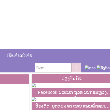
ເຊື່ອມໂຍງເວັບໄຊ
ວຽງຈັນໃໝ່
Facebook ພະແນກ ຖວທ ນະຄອນຫຼວງ
ວຽງຈັນ
ວິໄສທັດ, ຍຸດທະສາດ ແລະ ແຜນພັດທະນາ