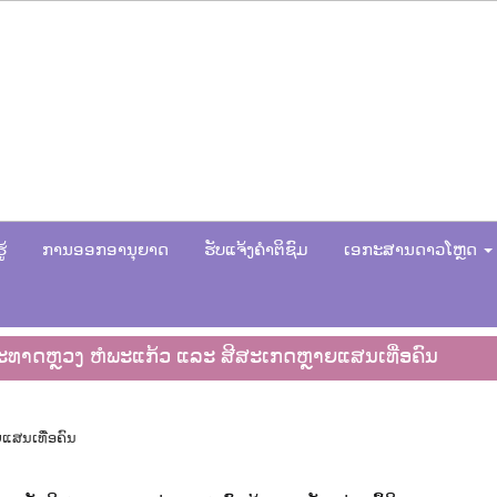
້
ການອອກອານຸຍາດ
ຮັບແຈ້ງຄຳຕິຊົມ
ເອກະສານດາວໂຫຼດ
ົມພະທາດຫຼວງ ຫໍພະແກ້ວ ແລະ ສີສະເກດຫຼາຍແສນເທື່ອຄົນ