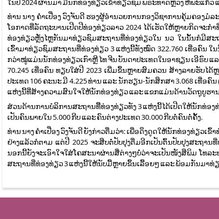
ໃນປີ 2024 ຜ່ານມາ ມີນັກທ່ອງທ່ຽວເຂົ້າທ່ຽວຊົມ ພຣະທາດຫຼວງ ຫໍພະແກ້ວ ແລ
ທ່ານ ນາງ ຄໍາເປື່ອງ ວົງຈັນດີ ຮອງຜູ້ອໍານວຍການກອງວິຊາການຄຸ້ມຄອງມໍ
ໂອກາດທີ່ລັດຖະບານເປີດປີທ່ອງທ່ຽວລາວ 2024 ໄດ້ເຮັດໃຫ້ຫຼາຍກິດຈະກຳທີ
ທ່ອງທ່ຽວຫຼັ່ງໄຫຼກັນມາທ່ຽວຊົມສະຖານທີ່ທ່ອງທ່ຽວໃນ ນວ ໃນນັ້ນກໍມ
ເຂົ້າມາທ່ຽວຊົມສະຖານທີ່ທ່ອງທ່ຽວ 3 ແຫ່ງນີ້ທັງໝົດ 322.760 ເທື່ອຄົນ ໃ
ກວ່າໝູ່ແມ່ນນັກທ່ອງທ່ຽວເກົາຫຼີ ໄທ ຈີນ ບັນດາປະເທດໃນອາຊຽນ ເອີຣົບ ແລ
70.245 ເທື່ອຄົນ ທຽບໃສ່ປີ 2023 ເພີ່ມຂຶ້ນຫຼາຍສົມຄວນ ສ້າງລາຍຮັບໄດ້ຫຼ
ປະເທດ 106 ຄະນະ ມີ 4.225 ທ່ານ ແລະ ນັກຮຽນ-ນັກສຶກສາ 3.068 ເທື່ອຄົນ (ສ
ແຫ່ງນີ້ທີ່ສ້າງຄວາມສົນໃຈໃຫ້ນັກທ່ອງທ່ຽວ ແລະ ແຂກແມ່ນດ້ານວັດຖຸບູຮ
ສ່ວນດ້ານການບໍລິການສະຖານທີ່ີທ່ອງທ່ຽວທັງ 3 ແຫ່ງນີ້ໄດ້ເປີດໃຫ້ນັກທ່ອງທ
ເປັນຄົນພາຍໃນ 5.000 ກີບ ແລະ ຄົນຕ່າງປະເທດ 30.000 ກີບຕໍ່ຄົນຕໍ່ຄັ້ງ.
ທ່ານ ນາງ ຄໍາເປື່ອງ ວົງຈັນດີ ຍັງກ່າວຕື່ມວ່າ: ເພື່ອດຶງດູດໃຫ້ນັກທ່ອງທ່ຽວເ
ຢ່າງແລ້ວກໍຕາມ ແຕ່ປີ 2025 ຈະສືບຕໍ່ປັບປຸງຕື່ມອີກເປັນຕົ້ນປັບປຸງສະຖ
ນອກນີ້ຍັງຈະເອົາໃຈໃສ່ໂຄສະນາຜ່ານສື່ຕ່າງໆບໍ່ວ່າຈະເປັນໜັງສືພິມ ໂທລະພ
ສະຖານທີ່ທ່ອງທ່ຽວ 3 ແຫ່ງນີ້ໃຫ້ນັບມື້ຫຼາຍຂຶ້ນເລື້ອຍໆ ແລະ ພ້ອມກັນມາທ່