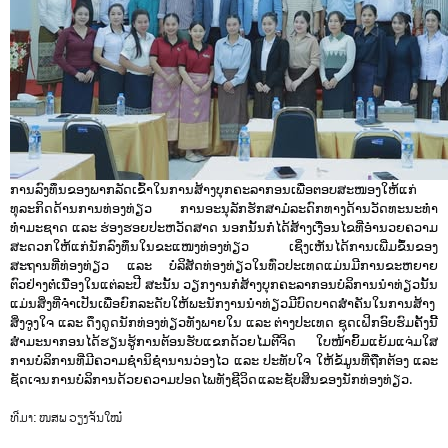
ການລົງທຶນຂອງພາກລັດເຂົ້າໃນການສ້າງບຸກຄະລາກອນເພື່ອຕອບສະໜອງໃຫ້ແກ່
ທຸລະກິດດ້ານການທ່ອງທ່ຽວ ການອະນຸລັກຮັກສາມໍລະດົກທາງດ້ານວັດທະນະທຳ 
ທຳມະຊາດ ແລະ ຮ່ອງຮອຍປະຫວັດສາດ ນອກນັ້ນກໍໄດ້ສ້າງເງື່ອນໄຂທີ່ອຳນວຍຄວາມ
ສະດວກໃຫ້ແກ່ນັກລົງທຶນໃນຂະແໜງທ່ອງທ່ຽວ ເຊິ່ງເຫັນໄດ້ການເພີ່ມຂຶ້ນຂອງ
ສະຖານທີ່ທ່ອງທ່ຽວ ແລະ ບໍລິສັດທ່ອງທ່ຽວໃນທົ່ວປະເທດແມ່ນມີການຂະຫຍາຍ
ຕົວຢ່າງຕໍ່ເນື່ອງໃນແຕ່ລະປີ ສະນັ້ນ ວຽກງານກໍ່ສ້າງບຸກຄະລາກອນບໍລິການນຳທ່ຽວນັ້ນ
ແມ່ນສິ່ງທີ່ຈຳເປັນເພື່ອຍົກລະດັບໃຫ້ພະນັກງານນຳທ່ຽວມີບົດບາດສຳຄັນໃນການສ້າງ
ສິ່ງຈູງໃຈ ແລະ ດຶງດູດນັກທ່ອງທ່ຽວທັງພາຍໃນ ແລະ ຕ່າງປະເທດ ຊຸດເຝິກອົບຮົມຄັ້ງນີ້
ສຳມະນາກອນໄດ້ຮຽນຮູ້ການຕ້ອນຮັບແຂກດ້ວຍໄມຕີຈິດ ໃບໜ້າຍິ້ມແຍ້ມແຈ່ມໃສ 
ການບໍລິການທີ່ມີຄວາມຊຳນິຊຳນານວ່ອງໄວ ແລະ ປະທັບໃຈ ໃຫ້ຂໍ້ມູນທີ່ຖືກຕ້ອງ ແລະ 
ຊັດເຈນ ການບໍລິການດ້ວຍຄວາມປອດໄພທັງຊີວິດ ແລະ ຊັບສິນຂອງນັກທ່ອງທ່ຽວ.
ທີ່ມາ: ໜສພ ວຽງຈັນໃໝ໋