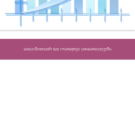
ພະແນກວັດທະນະທຳ ແລະ ການທ່ອງທ່ຽວ ນະຄອນຫລວງວຽງຈັນ