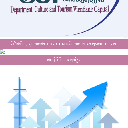
ວິໄສທັດ, ຍຸດທະສາດ ແລະ ແຜນພັດທະນາ ຂອງພະແນກ ວທ
ສະຖິຕິນັກທ່ອງທ່ຽວ