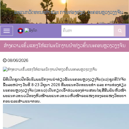
T
o
g
ສ້າງຄວາມເຂັ້ມແຂງໃຫ້ແກ່ພະນັກງານນຳທ່ຽວຂັ້ນນະຄອນຫຼວງວຽງຈັນ
g
l
e
08/06/2026
n
a
v
ພິທີເປີດຊຸດເຝິກອົບຮົມພະນັກງານນຳທ່ຽວຂັ້ນນະຄອນຫຼວງວຽງຈັນ (ນວ) ຊຸດທີ IV ຈັດ
i
ຂຶ້ນລະຫວ່າງ ວັນທີ 8-23 ມິຖຸນາ 2026 ທີ່ພະແນກວັດທະນະທຳ ແລະ ການທ່ອງທ່ຽວ 
g
ນະຄອນຫຼວງວຽງຈັນ (ວທ ນວ) ເປັນກຽດເຂົ້າຮ່ວມຂອງທ່ານ ສອນໄຊ ສີສົມພັນ ຫົວໜ້າ
a
ພະແນກ ວທ ນວ ມີຮອງຫົວໜ້າພະແນກ ວທ ນວ ຫົວໜ້າຂະແໜງ ຮອງຂະແໜງ ວິທະຍາ
t
ກອນ ແລະ ສຳມະນາກອນ.
i
o
n