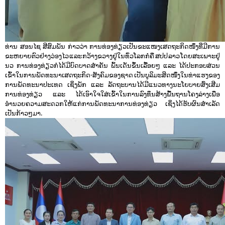
ທ່ານ ສອນໄຊ ສີສົມພັນ ກ່າວວ່າ ການທ່ອງທ່ຽວເປັນຂະແໜງເສດຖະກິດໜຶ່ງທີ່ມີການ
ຂະຫຍາຍຕົວຢ່າງວ່ອງໄວ ແລະ ກວ້າງຂວາງຢູ່ໃນທົ່ວໂລກກໍຄື ສປປ ລາວ ໂດຍສະເພາະຢູ່ 
ນວ ການທ່ອງທ່ຽວກໍໄດ້ມີບົດບາດສຳຄັນ ພົ້ນເດັ່ນຂຶ້ນເລື້ອຍໆ ແລະ ໄດ້ປະກອບສ່ວນ
ເຂົ້າໃນການພັດທະນາເສດຖະກິດ-ສັງຄົມຂອງຊາດ ເປັນບູລິມະສິດໜຶ່ງໃນທ່າແຮງຂອງ
ການພັດທະນາປະເທດ ເຊິ່ງພັກ ແລະ ລັດຖະບານໄດ້ມີແນວທາງນະໂຍບາຍສົ່ງເສີມ
ການທ່ອງທ່ຽວ ແລະ ໄດ້ເອົາໃຈໃສ່ເຂົ້າໃນການລົງທຶນສ້າງພື້ນຖານໂຄງລ່າງເພື່ອ
ອຳນວຍຄວາມສະດວກໃຫ້ແກ່ການພັດທະນາການທ່ອງທ່ຽວ ເຊິ່ງໄດ້ຮັບຜົນສຳເລັດ
ເປັນກ້າວໆມາ.