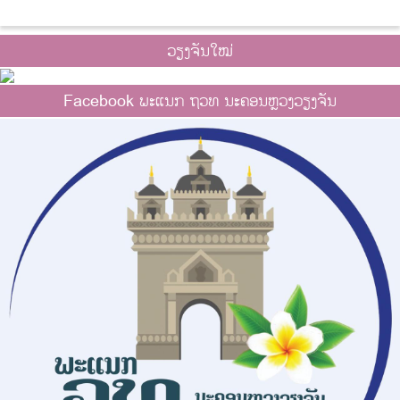
ວຽງຈັນໃໝ່
Facebook ພະແນກ ຖວທ ນະຄອນຫຼວງວຽງຈັນ