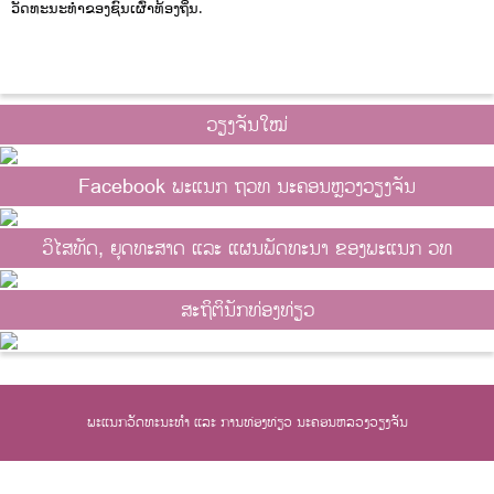
ວັດທະນະທໍາຂອງຊົນເຜົ່າທ້ອງຖິ່ນ.
ວຽງຈັນໃໝ່
Facebook ພະແນກ ຖວທ ນະຄອນຫຼວງວຽງຈັນ
ວິໄສທັດ, ຍຸດທະສາດ ແລະ ແຜນພັດທະນາ ຂອງພະແນກ ວທ
ສະຖິຕິນັກທ່ອງທ່ຽວ
ພະແນກວັດທະນະທຳ ແລະ ການທ່ອງທ່ຽວ ນະຄອນຫລວງວຽງຈັນ