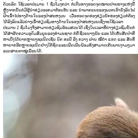
ດ້ວຍລົດ ໃຊ້ເວລາປະມານ 1 ຊົ່ວໂມງກວ່າ ກໍເດີນທາງຮອດຈຸດໝາຍປາຍທາງແຫ່ງນີ້
ຫຼັງຈາກນັ້ນກໍມີຜູ້ນຳທ່ຽວອອກມາຕ້ອນຮັບ ແລະ ນຳພາຄະນະຂອງພວກເຮົານັ່ງລົດໄຟ
ຟ້າເຂົ້າໄປທາງດ້ານໃນຂອງປ່າສະຫງວນ ເມື່ອຮອດຈຸດທ່ອງທ່ຽວນັກທ່ອງທ່ຽວກໍຕ້ອງ
ໄດ້ລົງລົດແລ້ວຍ່າງເຂົ້າທ່ຽວຊົມທາງດ້ານໃນຂອງປ່າສະຫງວນເຊິ່ງຈະໃຊ້ເວລາ
ປະມານ 2 ຊົ່ວໂມງຈຶ່ງສາມາດທ່ຽວຊົມອ້ອມສວນໄດ້ ເຊິ່ງໃນເວລາທີ່ຍ່າງທ່ຽວຊົມນັ້ນກໍ
ໄດ້ສຳຜັດຄວາມອຸດົມສົມບູນຂອງທຳມະຊາດ ກໍຄື ຊີວະນາໆພັນ ແລະ ໄດ້ເຫັນສັດປ່າທີ່
ຫາເບີ່ງໄດ້ຍາກຫຼາຍໆຊະນິດເຊັ່ນ ນົກ ທະນີ ລິງ ກວາງ ຟານ ໝີດຳ ແຮດ ແລະ ສັດທີ່
ຫາຍາກອີກຫຼາຍຊະນິດ ຢ່າງໃກ້ຊິດ ແລະ ເພີດເພີນ ພ້ອມທັງສາມາດເກັບພາບງາມໆມາ
ອວດສາຍຕາໝູ່ເພືອນໄດ້.