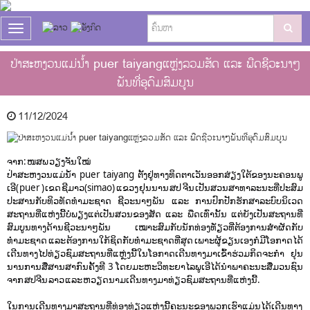
T
o
g
ປ່າສະຫງວນແມ່ນໍ້າ puer taiyangແຫຼ່ງລວມສັດ ແລະ ພືດຊີວະນາໆ
g
ພັນທີ່ອຸດົມສົມບູນ
l
e
n
11/12/2024
a
v
i
g
ຈາກ: ໜສພ ວຽງຈັນໃໝ່
a
ປ່າສະຫງວນແມ່ນໍ້າ puer taiyang ຕັ້ງຢູ່ທາງທິດຕາເວັນອອກສ່ຽງໃຕ້ຂອງນະຄອນພູ
t
ເອີ( puer ) ເຂດ ຊີມາວ(simao) ແຂວງ ຢຸນນານ ສປ ຈີນ ເປັນສວນສາທາລະນະທີ່ປະສົມ
i
ປະສານກັບທິວທັດທໍາມະຊາດ ຊີວະນາໆພັນ ແລະ ການປົກປັກຮັກສາລະບົບນິເວດ
o
ສະຖານທີ່ແຫ່ງນີ້ບໍ່ພຽງແຕ່ເປັນສວນຂອງສັດ ແລະ ພືດເທົ່ານັ້ນ ແຕ່ຍັງເປັນສະຖານທີ່
n
ສົມບູນທາງດ້ານຊີວະນາໆພັນ ເໝາະສົມກັບນັກທ່ອງທ່ັຽວທີ່ຕ້ອງການສຳຜັດກັບ
ທຳມະຊາດ ແລະ ຕ້ອງການໃກ້ຊິດກັບທຳມະຊາດທີ່ສຸດ ເພາະຜູ້ຂຽນເອງກໍມີໂອກາດໄດ້
ເດີນທາງໄປທ່ຽວຊົມສະຖານທີ່ແຫຼ່ງນີ້ໃນໂອກາດເດີນທາງມາເຂົ້າຮ່ວມກິດຈະກຳ ຢຸນ
ນານການສື່ສານສາກົນຄັ້ງທີ 3 ໂດຍມະຫະວິທະຍາໄລພູເອີໄດ້ນຳພາຄະນະສື່ມວນຊົນ
ຈາກ ສປຈີນ ລາວ ແລະ ຫວຽດນາມເດີນທາງມາທ່ຽວຊົມສະຖານທີ່ແຫ່ງນີ້.
ໃນການເດີນທາງມາສະຖານທີ່ທ່ອງທ່ຽວແຫ່ງນີ້ຄະນະຂອງພວກເຮົາແມ່ນໄດ້ເດີນທາງ