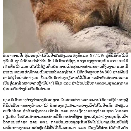
ອັດຕາການປົກຫຸ້ມຂອງປ່າໄມ້ໃນປ່າສະຫງວນແຫ່ງນີ້ແມ່ນ 97,15% ຢູ່ທີ່ນີ້ມີຕົ້ນໄມ້ທີ່
ອຸດົມສົມບູນໄປດ້ວຍປ່າດົງດິບ ຕົ້ນໄມ້ເກົ່າແກ່ທີ່ສູງ ແຂງແຮງຫຼາຍຊະນິດ ແລະ ຈະໄດ້
ເຫັນຕົ້ນໄມ້ ແລະ ເຄືອໄມ້ກ້ຽວຕິດພັນ ກາຍເປັນຮູບພາບທໍາມະຊາດທີ່ງົດງາມ ແລະ ມີ
ສະເໜ ສວນແຫ່ງນີ້ກາຍເປັນສະຫວັນຂອງສັດປ່າ ມີສັດປ່າຫຼາຍກວ່າ 800 ສາຍພັນທີ່
ອາໄສຢູ່ໃນປ່າສະຫງວນ ພ້ອມນັ້ນນັກທ່ອງທ່ຽວຈະໄດ້ມີໂອກາດສຳຜັດສະພາບຄວາມ
ເປັນຢູ່ຂອງສັດຫາຍາກເຫຼົ່ານີ້ຢ່າງໃກ້ຊິດ ແລະ ສໍາຜັດປະສົບການຄວາມສຸກຂອງການ
ຢູ່ຮ່ວມກັນຢ່າງກົມກືນກັບທໍາມະ
ຊາດ ມີເສັ້ນທາງຍ່າງປ່າທາງນິເວດຫຼາຍ ໃນສວນສາທາລະນະພາຍໃຕ້ການຊີ້ນໍາຂອງຜູ້
ທີ່ມີປະສົບການທາງດ້ານປ່າໄມ້ ນັກທ່ອງທ່ຽວສາມາດຍ່າງເຂົ້າໄປໃນປ່າເລິກ ສໍາຫຼວດ
ລະບົບນິເວດ ສໍາຜັດເຖິງຄວາມເລິກລັບ ແລະ ຄວາມງົດງາມຂອງທໍາມະຊາດ ໃນເວລາ
ດຽວກັນ ໃນສວນສາທາລະນະກໍຈະມີກິດຈະກໍາທີ່ຫຼາກຫຼາຍເຊັ່ນວ່າ: ງານບຸນຊົນເຜົ່າ
ວັດທະນະທໍາຊາ ແລະ ກາເຟ ການຍ້ອມແບບທຸບ(ເຊັ່ນເອົາໃບໄມ້ມາທຸບຍ້ອມເປັນສີ)
ປະສົບການງານແກະສະຫຼັກໄມ້ທີ່ບໍ່ໄດ້ພິມອອກມາ ແລະ ອື່ນໆໃຫ້ທ່ານໄດ້ສໍາຜັດກັບ