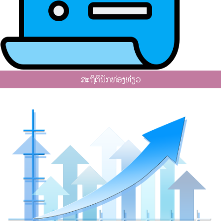
ສະຖິຕິນັກທ່ອງທ່ຽວ