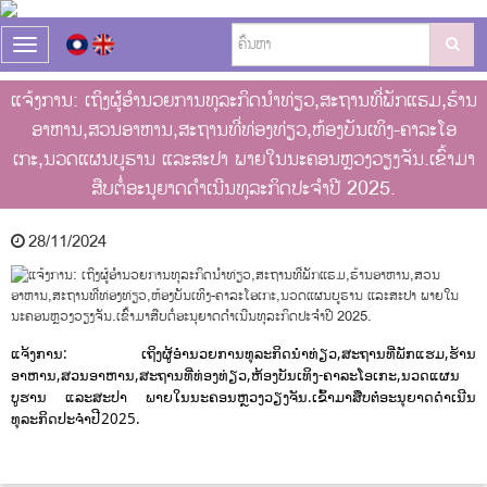
T
o
g
ແຈ້ງການ: ເຖິງຜູ້ອຳນວຍການທຸລະກິດນຳທ່ຽວ,ສະຖານທີ່ພັກແຮມ,ຮ້ານ
g
ອາຫານ,ສວນອາຫານ,ສະຖານທີ່ທ່ອງທ່ຽວ,ຫ້ອງບັນເທິງ-ຄາລະໂອ
l
e
ເກະ,ນວດແຜນບູຮານ ແລະສະປາ ພາຍໃນນະຄອນຫຼວງວຽງຈັນ.ເຂົ້າມາ
n
ສືບຕໍ່ອະນຸຍາດດຳເນີນທຸລະກິດປະຈຳປີ 2025.
a
v
i
28/11/2024
g
a
t
i
o
ແຈ້ງການ: ເຖິງຜູ້ອຳນວຍການທຸລະກິດນຳທ່ຽວ,ສະຖານທີ່ພັກແຮມ,ຮ້ານ
n
ອາຫານ,ສວນອາຫານ,ສະຖານທີ່ທ່ອງທ່ຽວ,ຫ້ອງບັນເທິງ-ຄາລະໂອເກະ,ນວດແຜນ
ບູຮານ ແລະສະປາ ພາຍໃນນະຄອນຫຼວງວຽງຈັນ.ເຂົ້າມາສືບຕໍ່ອະນຸຍາດດຳເນີນ
ທຸລະກິດປະຈຳປີ 2025.