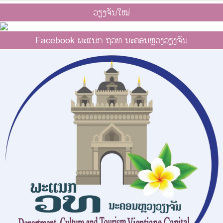
ວຽງຈັນໃໝ່
Facebook ພະແນກ ຖວທ ນະຄອນຫຼວງວຽງຈັນ