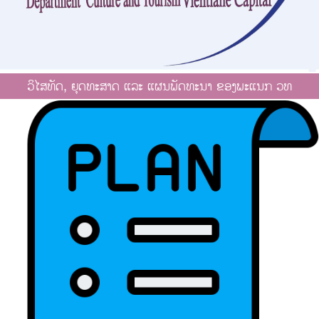
ວິໄສທັດ, ຍຸດທະສາດ ແລະ ແຜນພັດທະນາ ຂອງພະແນກ ວທ