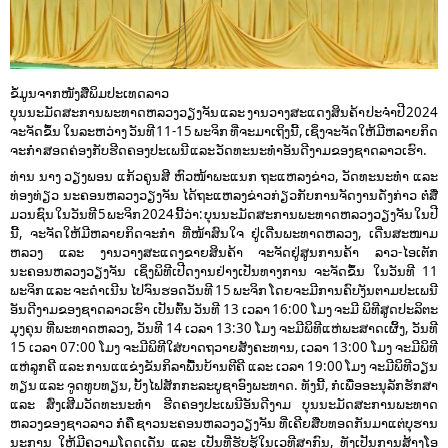
ຂໍ້ມູນຈາກໜັງສືພິມປະເທດລາວ
ບຸນນະມັດສະການພະທາດຫລວງວຽງຈັນ ແລະ ງານ​ວາງ​ສະ​ແດງ​ສິນ​ຄ້າ ປະຈຳປີ 2024
ຈະຈັດຂຶ້ນ ໃນລະຫວ່າງ ວັນທີ 11-15 ພະຈິກ ທີ່ຈະມາເຖິງນີ້, ເຊິ່ງຈະຈັດໃຫ້ມີຫລາຍກິດ
ຈະກໍາ ສອດຄ່ອງກັບຮີດຄອງປະເພນີ ແລະ ວັດທະນະທຳອັນດີງາມຂອງຊາດລາວເຮົາ.
ທ່ານ ນາງ ວຽງພອນ ແກ້ວຄູນສີ ຫົວໜ້າພະແນກ ຖະແຫລງຂ່າວ, ວັດທະນະທຳ ແລະ
ທ່ອງທ່ຽວ ນະຄອນຫລວງວຽງຈັນ ໄດ້ຖະແຫລງຂ່າວກ່ຽວກັບການຈັດງານດັ່ງກ່າວ ຕໍ່ສື່
ມວນຊົນ ໃນວັນທີ 5 ພະຈິກ 2024 ນີ້ວ່າ: ບຸນນະມັດສະການພະທາດຫລວງວຽງຈັນ ໃນປີ
ນີ້, ຈະຈັດໃຫ້ມີຫລາຍກິດຈະກຳ ທີ່ໜ້າສົນໃຈ ຢູ່ເດີ່ນ​ພະ​ທາດ​ຫລວງ, ເດີ່ນສະ​ໜາມ
ຫລວງ ແລະ ງານວາງ​ສະ​ແດງ​ຂາຍ​ສິນ​ຄ້າ ຈະຈັດຢູ່​ສູນ​ການ​ຄ້າ​ ລາວ-ໄອ​ເຕັກ
ນະຄອນຫລວງວຽງຈັນ ເຊິ່ງພິ​ທີ​ເປີດ​ງານ​ຢ່າງເປັນທາງການ ຈະຈັດຂຶ້ນ ໃນວັນທີ 11
ພະຈິກ ແລະ ຈະດຳເນີນ ໄປຈົນຮອດວັນທີ 15 ພະຈິກ ໂດຍຈະມີການ​ຄົບ​ງັນ​ຕາມ​ປະ​ເພ​ນີ
ອັນດີງາມຂອງຊາດລາວເຮົາ ເປັນຕົ້ນ ວັນ​ທີ 13 ເວ​ລາ 16:00 ໂມງ ຈະມີ ພິ​ທີ​ສູດ​ປະ​ລິ​ຕະ
ມຸງຄຸນ ທີ່​ພ​ະ​ທາດຫລວງ, ວັນ​ທີ 14 ເວ​ລາ 13:30 ໂມງ ຈະມີພິ​ທີ​ແຫ່​ພະ​ສາດ​ເຜິ້ງ, ວັນ​ທີ
15 ເວ​ລາ 07:00 ໂມງ ຈະມີພິ​ທີ​ໃສ່​ບາດ​ຖວາຍ​ສັງ​ຄະ​ທານ, ເວ​ລາ 13:00 ໂມງ ຈະມີພິ​ທີ​
ແຫ່​ລູກ​ຄີ ແລະ ການ​ແແຂ່ງຂັນ​ກິ​ລາ​ພື້ນ​ບ້ານ​ຕີ​ຄີ ແລະ ເວ​ລາ 19:00 ໂມງ ຈະມີພິ​ທີ​ວຽນ​
ທຽ​ນ ແລະ ຈູ​ດ​ທູບ​ທຽນ, ບັ້ງ​ໄຟ​ສັກ​ກະ​ລະບູ​ຊາອົງ​ພ​ະ​ທາດ. ທັງນີ້, ກໍເພື່​ອອະ​ນຸ​ລັກ​ຮັກ​ສາ
ແລະ ສົ່ງ​ເສີມ​ວັດ​ທະ​ນະ​ທຳ ຮີດ​ຄອງ​ປະ​ເພ​ນີ​ອັນ​ດີ​ງາມ ບຸນນ​ະ​ມັດ​ສະ​ການ​ພະ​ທາດ
ຫລວງຂອງ​ຊາວ​ລາວ ​ກໍ​ຄື ​ຊາວ​ນະ​ຄອນຫລວງວຽງຈັນ ທີ່​ເຄີຍ​ສືບ​ທອດ​ກັນ​ມາ​ແຕ່​ບຸ​ຮານ​
ນະ​ການ ໃຫ້​ມີ​ຄວາມ​ໂດດ​ເດັ່ນ ແລະ ເປັນ​ທີ່​ຮັບ​ຮູ້​ໃນ​ເວ​ທີ​ສາ​ກົນ, ທັງ​ເປັນ​ການ​ສ້າງ​ໂອ​