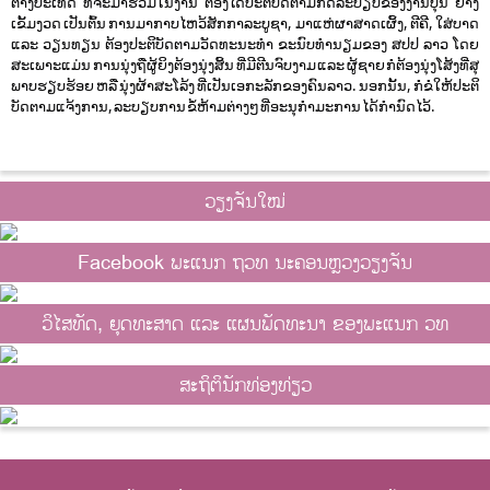
ຕ່າງ​ປະ​ເທດ ທີ່​ຈະ​ມາ​ຮ່ວມ​ໃນ​ງານ ຕ້ອງ​ໄດ້​ປະ​ຕິ​ບັດ​ຕາມ​ກົດ​ລະ​ບຽບ​ຂອງ​ງານ​ບຸນ ຢ່າງ​
ເຂັ້ມ​ງວດ ເປັນ​ຕົ້ນ ການ​ມາ​ກາບ​ໄຫວ້​ສັກ​ກາ​ລະ​ບູ​ຊາ, ມາ​ແຫ່ຜາ​ສາດ​ເຜິ້ງ, ຕີ​ຄີ, ໃສ່​ບາດ
ແລະ ວຽນ​ທຽນ ຕ້ອງປະ​ຕິ​ບັດ​ຕາມ​ວັດ​ທະ​ນະ​ທຳ ຂະ​ນົບ​ທຳ​ນຽມ​ຂອງ ສ​ປ​ປ ​ລາວ ໂດຍ
ສະເພາະແມ່ນ ການ​ນຸ່ງ​ຖື ຜູ້​ຍິງ​ຕ້ອງ​ນຸ່ງ​ສິ້ນ ທີ່​ມີ​ຕີນ​ຈົບ​ງາມ ແລະ ຜູ້​ຊາຍ ກໍ່ຕ້ອງ​ນຸ່ງ​ໂສ້ງ​ທີ່​ສຸ​
ພາບ​ຮຽບ​ຮ້ອຍ ຫລື ນຸ່ງ​ຜ້າສະ​ໂລ້ງ ທີ່​ເປັນ​ເອ​ກະ​ລັກ​ຂອງ​ຄົນ​ລາວ. ນອກນັ້ນ, ກໍ່ຂໍ​ໃຫ້​ປະ​ຕິ​
ບັດ​ຕາມ​ແຈ້ງ​ການ, ລະ​ບຽບ​ການ ຂໍ້​ຫ້າມຕ່າງໆ ທີ່​ອະ​ນຸ​ກຳ​ມະ​ການ ໄດ້ກຳ​ນົດ​ໄວ້.
ວຽງຈັນໃໝ່
Facebook ພະແນກ ຖວທ ນະຄອນຫຼວງວຽງຈັນ
ວິໄສທັດ, ຍຸດທະສາດ ແລະ ແຜນພັດທະນາ ຂອງພະແນກ ວທ
ສະຖິຕິນັກທ່ອງທ່ຽວ