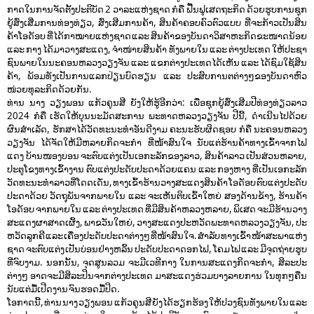
ກາດ​ໃນ​ການ​ຈັດ​ຕັ້ງ​ປະ​ຕິ​ບັດ 2 ວາ​ລະ​ແຫ່ງ​ຊາດ​ ກໍ​ຄື ຟື້ນ​ຟູ​ເສດ​ຖະ​ກິດ ດ້ວຍ​ຮູບ​ການ​ຊຸກ​
ຍູ້​ສົ່ງ​ເສີ່ມ​ການ​ທ່ອງ​ທ່ຽວ, ສົ່ງ​ເສີມ​ການ​ຄ້າ, ສິນ​ຄ້າ​ຄອບ​ຄົວ​ຕົວ​ແບບ ​ທີ່​ຈະ​ກ້າວ​ເປັນ​ສິນ​
ຄ້າ​ໂອ​ດັອບ ທີ່​ໄດ້​ກາ​ໝາຍ​ແຫ່ງ​ຊາດ ແລະ ສິນ​ຄ້າ​ຂອ​ງບັນ​ດາ​ວິ​ສາ​ຫະ​ກິດຂະ​ໜາດ​ນ້ອຍ
ແລະ ກາງ ໄດ້​ມາ​ວາງ​ສະ​ແດງ, ຈຳ​ໜ່າຍ​ສິນ​ຄ້າ​ ທັງພາຍ​ໃນ ແລະ ຕ່າງ​ປະ​ເທດ ໃຫ້​ປະ​ຊາ​
ຊົນ​ພາຍໃນນະ​ຄອນຫລວງວຽງ​ຈັນ ແລ​ະ ແຂ​ກ​ຕ່າງ​ປະ​ເທດ​ໄດ້​ເຫັນ ແລະ ໄດ້​ຊົມ​ໃຊ້​ສິນ​
ຄ້າ, ພ້ອມ​ທັງ​ເປັນ​ການ​ແລກ​ປ່ຽນ​ບົດ​ຮຽ​ນ ແລະ ປະ​ສົບ​ການ​ຕຕ່າງໆຂອງ​ບັນ​ດາ​ຫົວ​
ໜ່ວຍ​ທຸ​ລະ​ກິດ​ດ້ວຍ​ກັນ.
ທ່ານ ນາງ ວຽງພອນ ແກ້ວຄູນສີ ຍັງໃຫ້ຮູ້ອີກວ່າ: ເພື່ອຊຸກຍູ້ສົ່ງເສີມປີທ່ອງທ່ຽວລາວ
2024 ກໍຄື ເຮັດໃຫ້ບຸນນະມັດສະການ ພະທາດຫລວງວຽງຈັນ ປີນີ້, ດຳເນີນໄປດ້ວຍ
ຜົນສຳເລັດ, ຮັກສາໄດ້ວັດທະນະທຳອັນດີງາມ ຄະ​ນະ​ຮັບ​ຜິດ​ຊອບ ກໍຄື ນະ​ຄອນ​ຫລວງ
ວຽງ​ຈັນ ​ໄດ້​ຈັດໃຫ້ມີ​ຫລາຍ​ກິດ​ຈະ​ກຳ ທີ່​​ໜ້າ​ສົນ​ໃຈ​ ນັບ​ແຕ່​ຮ້ານ​ຄ້າ​ທາງເຂົ້າ​​ຈາກ​ໄຟ​
ແດງ ບ້ານໜອງບອນ ຈະຕົບ​ແຕ່ງ​ເປັນ​ເອ​ກະ​ລັກ​ຂອງ​ລາວ, ສິນ​ຄ້າ​ລາວ ເປັນ​ສ່ວນ​ຫລາຍ,
ປະ​ຕູ​ໂຂງທາງ​ເຂົ້າງານ ຕົບ​ແຕ່ງ​ປະ​ດັບ​ປະດາ​ດ້ວຍ​ແຄນ ແລະ ກອງ​ຫາງ ທີ່​ເປັນ​ເອ​ກະ​ລັກ​
ວັດ​ທະ​ນະ​ທຳລາວທີ່​ໂດດ​ເດັ່ນ, ທາງ​ເຂົ້າຮ້ານວາງ​ສະ​ແດງ​ສິນ​ຄ້າ ໂອດັອບ ຕົບ​ແຕ່ງ​ປະ​ດັບ​
ປະ​ດາ​ດ້ວຍ ວັດ​ຖຸ​ພັນ​ຈາກພາຍ​ໃນ ແລະ ຈະ​ເຫັນ​ຕິບ​ເຂົ້າ​ໃຫຍ່ ສອງ​ດ້ານ​ຂ້າງ, ຮ້ານ​ຄ້າ​
ໂອດັອບ ​ຈາກ​ພາຍ​ໃນ ແລະ ຕ່າງ​ປະ​ເທດ ທີ່​ມີສິນ​ຄ້າ​ຫລວງ​ຫລາຍ, ພິ​ເສດ ຈະມີຮ້ານວາງ
ສະແດງຜາ​ສາດ​ເຜິ້ງ, ພາ​ຂວັນ​ໃຫຍ່, ວາງສະແດງປະຫວັດ​ພະ​ທາດ​ຫລວງວຽງ​ຈັນ, ປະ​
ຫວັດ​ລູກ​ຄີ ແລະ ເຄື່ອງ​ປະ​ດັບປະ​ດາຕ່າງໆ ທີ່​ໜ້າ​ສົນ​ໃຈ. ສຳລັບ ທາງ​ເຂົ້າ ໜ້າ​ສະ​ພາ​ແຫ່ງ​
ຊາດ ​ຈະ​ຕົບ​ແຕ່ງ ເປັນ​ບ່ອນ​ຢ່າງ​ຫລິ້ນ ປະ​ດັບ​ປະ​ດາ​ດອກ​ໄຟ, ໂຄມ​ໄຟ ແລະ ມີ​ຈຸດ​ຖ່າຍ​ຮູບ
ທີ່​ຈົບ​ງາມ. ນອກນັ້ນ, ຈຸດ​ສູນ​ລວມ ຈະມີ​ເວ​ທີ​ກາງ ໃນ​ການ​ສະ​ແດງ​ກິດ​ຈະ​ກຳ, ສິ​ລະ​ປະ
ຕ່າງໆ ອາດ​ຈະ​ມີ​ສິລະ​ປິນ​ຈາກ​ຕ່າງ​ປະ​ເທດ ມາ​ສະ​ແດງ​ຮ່ວມ​ບາງ​ລາຍ​ການ ໃນ​ທຸກໆຄືນ​
ນັບ​ແຕ່ມື້​ເປີດ​ງານ​ ​ຈົນ​ຮອດມື້​ປິດ​.
ໂອກາດນີ້, ທ່ານ ນາງ ວຽງພອນ ແກ້ວຄູນສີ ຍັງໄດ້ຮຽກຮ້ອງ ໃຫ້ປວງ​ຊົນທັງ​ພາຍ​ໃນ ແລະ