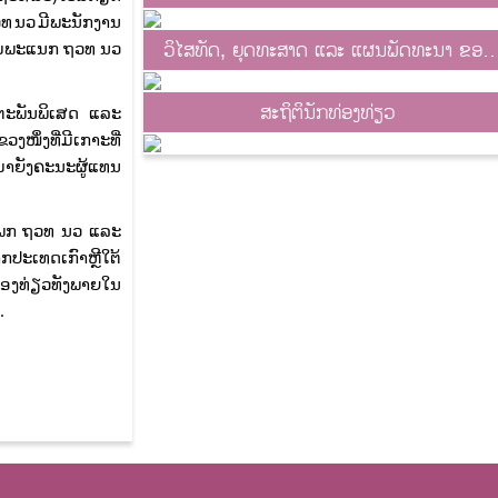
ວທ ນວ ມີພະນັກງານ
ວິໄສທັດ, ຍຸດທະສາດ ແລະ ແຜນພັດທະນາ ຂອງ
ຢາມພະແນກ ຖວທ ນວ
ພະແນກ ວທ
ສະຖິຕິນັກທ່ອງທ່ຽວ
ິດຕະພັນພິເສດ ແລະ
ງໜຶ່ງທີ່ມີເກາະທີ່
ມາຍັງຄະນະຜູ້ແທນ
ະແພກ ຖວທ ນວ ແລະ
າກປະເທດເກົາຫຼີໃຕ້
ກທ່ອງທ່ຽວທັງພາຍໃນ
.