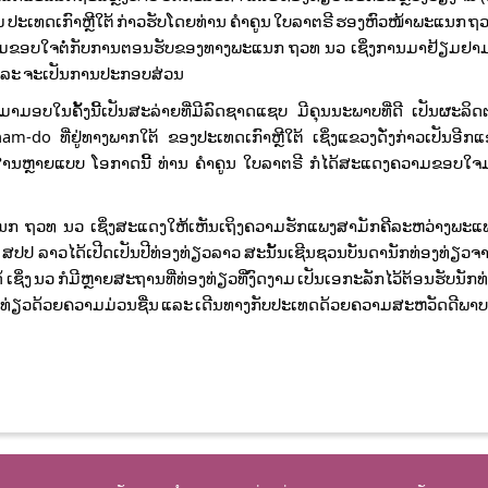
 ປະເທດເກົາຫຼີໃຕ້ ກ່າວຮັບໂດຍທ່ານ ຄຳຄູນ ໃບລາຕຣີ ຮອງຫົວໜ້າພະແນກ ຖ
ງຄວາມຂອບໃຈຕໍ່ກັບການຕອນຮັບຂອງທາງພະແນກ ຖວທ ນວ ເຊິ່ງການມາຢ້ຽມ
ິດ ແລະ ຈະເປັນການປະກອບສ່ວນ
ມາມອບໃນຄັ້ງນີ້ເປັນສະລ່າຍທີ່ມີລົດຊາດແຊບ ມີຄຸນນະພາບທີ່ດີ ເປັນຜະລ
-do ທີ່ຢູ່ທາງພາກໃຕ້ ຂອງປະເທດເກົາຫຼີໃຕ້ ເຊິ່ງແຂວງດັ່ງກ່າວເປັນອີກແຂວ
ະສານຫຼາຍແບບ ໂອກາດນີ້ ທ່ານ ຄຳຄູນ ໃບລາຕຣີ ກໍໄດ້ສະແດງຄວາມຂອບໃຈ
່ພະແນກ ຖວທ ນວ ເຊິ່ງສະແດງໃຫ້ເຫັນເຖິງຄວາມຮັກແພງສາມັກຄີລະຫວ່າງພ
ທີ່ ສປປ ລາວໄດ້ເປີດເປັນປີທ່ອງທ່ຽວລາວ ສະນັ້ນເຊີນຊວນບັນດານັກທ່ອງທ່ຽວຈ
ເຊິ່ງ ນວ ກໍມີຫຼາຍສະຖານທີ່ທ່ອງທ່ຽວທີ່ງົດງາມ ເປັນເອກະລັກໄວ້ຕ້ອນຮັບນັ
ອງທ່ຽວດ້ວຍຄວາມມ່ວນຊື່ນ ແລະ ເດີນທາງກັບປະເທດດ້ວຍຄວາມສະຫວັດດີພາບ