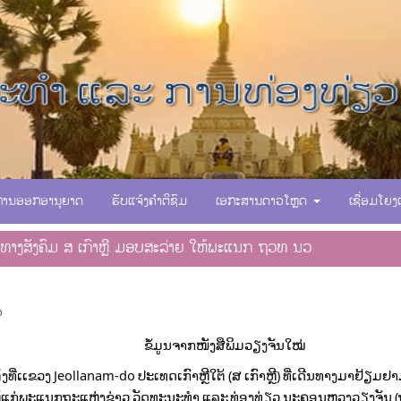
ການອອກອານຸຍາດ
ຮັບແຈ້ງຄຳຕິຊົມ
ເອກະສານດາວໂຫຼດ
ເຊື່ອມໂຍງ
ງທາງສັງຄົມ ສ ເກົາຫຼີ ມອບສະລ່າຍ ໃຫ້ພະແນກ ຖວທ ນວ
ພິມວຽງຈັນໃໝ່
ເເຂວງ Jeollanam-do ປະເທດເກົາຫຼີໃຕ້ (ສ ເກົາຫຼີ) ທີ່ເດີນທາງມາຢ້ຽມຢາມ
ໃຫ້ແກ່ພະແນກຖະແຫຼ່ງຂ່າວ ວັດທະນະທຳ ແລະ ທ່ອງທ່ຽວ ນະຄອນຫຼວງວຽງຈັນ 