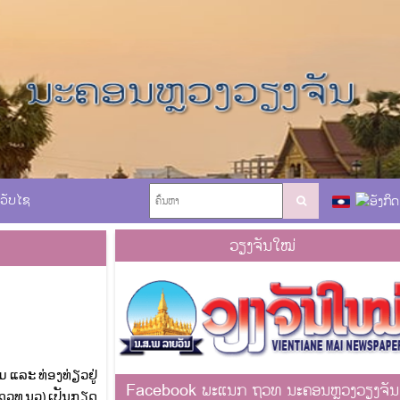
ເວັບໄຊ
ວຽງຈັນໃໝ່
 ແລະ ທ່ອງທ່ຽວຢູ່
Facebook ພະແນກ ຖວທ ນະຄອນຫຼວງວຽງຈັນ
(ຖວທ ນວ) ເປັນກຽດ