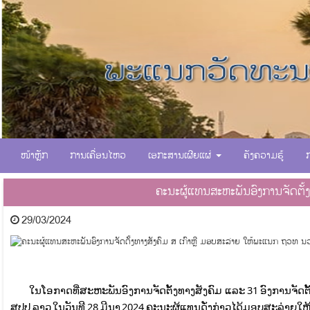
ໜ້າຫຼັກ
ການເຄື່ອນໄຫວ
ເອກະສານເຜີຍແຜ່
ຄັງຄວາມຮູ້
ຄະນະຜູ້ແທນສະຫະພັນອົງການຈັດຕັ້
29/03/2024
ຂໍ້ມູນຈາກໜັງສື
ໃນໂອກາດທີ່ສະຫະພັນອົງການຈັດຕັ້ງທາງສັງຄົມ ແລະ 31 ອົງການຈັດຕັ້ງທີ່
ສປປ ລາວ ໃນວັນທີ 28 ມີນາ 2024 ຄະນະຜູ້ແທນດັ່ງກ່າວໄດ້ມອບສະລ່າຍ