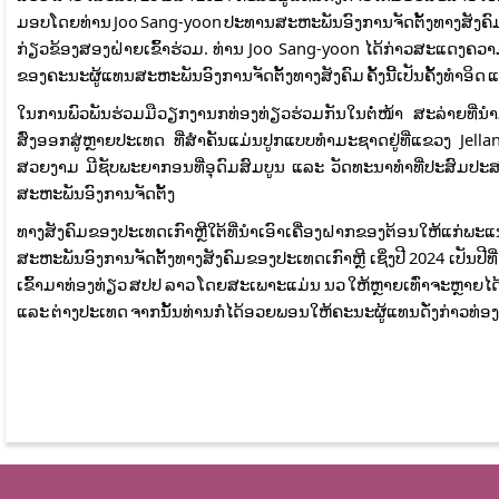
ມອບໂດຍທ່ານ Joo Sang-yoon ປະທານສະຫະພັນອົງການຈັດຕັ້ງທາງສັງຄົມ
ກ່ຽວຂ້ອງສອງຝ່າຍເຂົ້າຮ່ວມ. ທ່ານ Joo Sang-yoon ໄດ້ກ່າວສະແດ
ຂອງຄະນະຜູ້ແທນສະຫະພັນອົງການຈັດຕັ້ງທາງສັງຄົມ ຄັ້ງນີ້ເປັນຄັ້ງທຳອ
ໃນການພົວພັນຮ່ວມມືວຽກງານກທ່ອງທ່ຽວຮ່ວມກັນໃນຕໍ່ໜ້າ ສະລ່າຍທີ່ນຳ
ສົ່ງອອກສູ່ຫຼາຍປະເທດ ທີ່ສຳຄັນແມ່ນປູກແບບທຳມະຊາດຢູ່ທີ່ແຂວງ Jellanam
ສວຍງາມ ມີຊັບພະຍາກອນທີ່ອຸດົມສົມບູນ ແລະ ວັດທະນາທຳທີ່ປະສົມປ
ສະຫະພັນອົງການຈັດຕັ້ງ
ທາງສັງຄົມຂອງປະເທດເກົາຫຼີໃຕ້ທີ່ນຳເອົາເຄື່ອງຝາກຂອງຕ້ອນໃຫ້ແກ
ສະຫະພັນອົງການຈັດຕັ້ງທາງສັງຄົມຂອງປະເທດເກົາຫຼີ ເຊິ່ງປີ 2024 ເປັນປີ
ເຂົ້າມາທ່ອງທ່ຽວ ສປປ ລາວ ໂດຍສະເພາະແມ່ນ ນວ ໃຫ້ຫຼາຍເທົ່າຈະຫຼາຍໄດ້ 
ແລະ ຕ່າງປະເທດ ຈາກນັ້ນທ່ານກໍໄດ້ອວຍພອນໃຫ້ຄະນະຜູ້ແທນດັ່ງກ່າວທ່