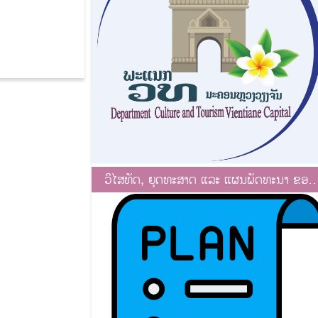
ວິໄສທັດ, ຍຸດທະສາດ ແລະ ແຜນພັດທະນາ ຂອງ
ພະແນກ ວທ