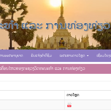
ການອອກອານຸຍາດ
ຮັບແຈ້ງຄຳຕິຊົມ
ເອກະສານດາວໂຫຼດ
ເຊື່ອມໂຍງ
ນເຄື່ອນໄຫວຂອງກະຊວງວັດທະນະທຳ ແລະ ການທ່ອງທ່ຽວ
ດາວ​ໂຫຼດ