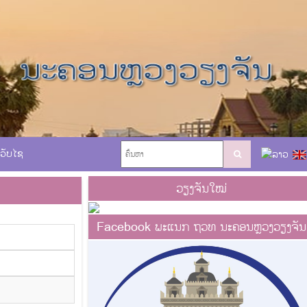
ເວັບໄຊ
ວຽງຈັນໃໝ່
Facebook ພະແນກ ຖວທ ນະຄອນຫຼວງວຽງຈັນ