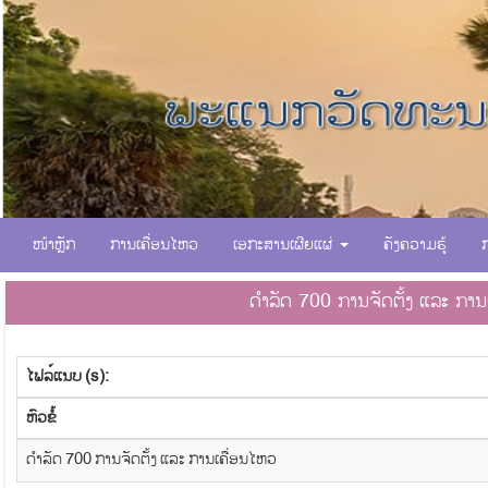
ໜ້າຫຼັກ
ການເຄື່ອນໄຫວ
ເອກະສານເຜີຍແຜ່
ຄັງຄວາມຮູ້
ດຳລັດ 700 ການຈັດຕັ້ງ ແລະ ກາ
ໄຟລ໌ແນບ (s):
​ຫົວ​ຂໍ້
ດຳລັດ 700 ການຈັດຕັ້ງ ແລະ ການເຄື່ອນໄຫວ